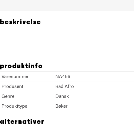
beskrivelse
Spids Nogenhat Loppenthin Krogh
produktinfo
Varenummer
NA456
Produsent
Bad Afro
Genre
Dansk
Produkttype
Bøker
alternativer