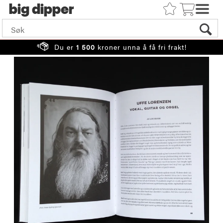
big
Du er
1 500
kroner unna å få fri frakt!