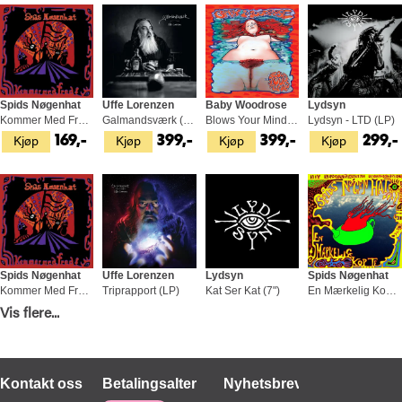
Spids Nøgenhat
Uffe Lorenzen
Baby Woodrose
Lydsyn
Kommer Med Fred (CD)
Galmandsværk (LP)
Blows Your Mind - LTD (LP)
Lydsyn - LTD (LP)
Kjøp
Kjøp
Kjøp
Kjøp
169,-
399,-
399,-
299,-
Spids Nøgenhat
Uffe Lorenzen
Lydsyn
Spids Nøgenhat
Kommer Med Fred - LTD (LP)
Triprapport (LP)
Kat Ser Kat (7")
En Mærkelig Kop Te (LP)
Kjøp
Kjøp
Kjøp
Kjøp
Vis flere...
399,-
329,-
129,-
329,-
Kontakt oss
Betalingsalternativer
Nyhetsbrev