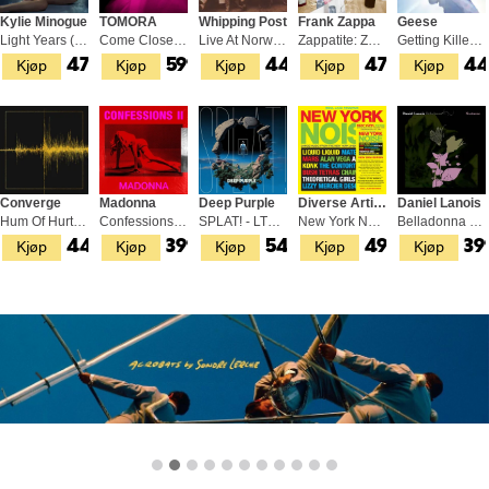
Kylie Minogue
TOMORA
Whipping Post
Frank Zappa
Geese
Light Years (2LP)
Come Closer - ØYA Edition (LP)
Live At Norwegian Wood 2000 (2LP)
Zappatite: Zappa's Tastiest Tracks (2LP)
Getting Killed - LTD (LP)
Kjøp
Kjøp
Kjøp
Kjøp
Kjøp
479,-
599,-
449,-
479,-
44
Converge
Madonna
Deep Purple
Diverse Artister
Daniel Lanois
Hum Of Hurt - LTD (LP)
Confessions II - LTD (LP)
SPLAT! - LTD (2LP)
New York Noise: Dance Music From… (2LP)
Belladonna Nocturne (LP)
Kjøp
Kjøp
Kjøp
Kjøp
Kjøp
449,-
399,-
549,-
499,-
39