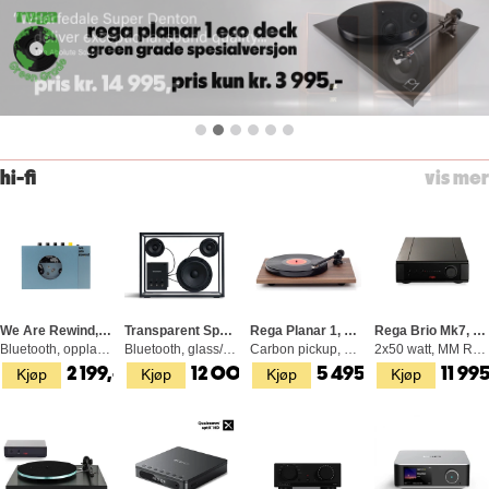
hi-fi
vis mer
We Are Rewind, Kassettspiller - Kurt
Transparent Speaker, Svart
Rega Planar 1, Platespiller
Rega Brio Mk7, Forsterker
Bluetooth, oppladbare batterier, blå
Bluetooth, glass/aluminium
Carbon pickup, RB110 arm, valnøtt
2x50 watt, MM RIAA-trinn, D/A-konverter
Kjøp
Kjøp
Kjøp
Kjøp
2 199,-
12 000,-
5 495,-
11 995