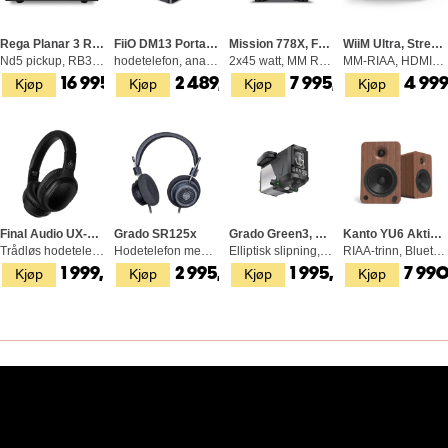
Rega Planar 3 RS, NEO Strømforsyning
FiiO DM13 Portabel CD-Spiller, Bluetooth
Mission 778X, Forsterker, Svart
WiiM Ultra, Streamer/forforsterker
Nd5 pickup, RB330 arm, svart
hodetelefon, analog og digital utganger
2x45 watt, MM RIAA-trinn, Bluetooth
MM-RIAA, HDMI-ARC, sølv
Kjøp
Kjøp
Kjøp
Kjøp
16 995,-
2 489,-
7 995,-
4 999
Final Audio UX-3000, Svart
Grado SR125x
Grado Green3, Pickup
Kanto YU6 Aktive Høyttalere, Valnøtt
Trådløs hodetelefon, aktiv støydemping
Hodetelefon med kabel, 38 ohm, 99,8 dB
Elliptisk slipning, moving iron (MM)
RIAA-trinn, Bluetooth, Optiske innganger
Kjøp
Kjøp
Kjøp
Kjøp
1 999,-
2 995,-
1 995,-
7 990