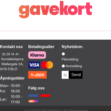
Kontakt oss
Betalingsalternativer
Nyhetsbrev
22 20 14 41
Kontaktskjema
Påmelding
Møllergata 3A,
Avmelding
0179 OSLO
Åpningstider
Man–
10:00 -
Følg oss
fre:
18:00
10:00 -
Lør:
17:00
Copyright © 2026 bigdipper - All rights reserved