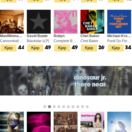
Man/Woman/Chainsaw
David Bowie
Robyn
Chet Baker
Michael Krohn
Cannonball - LTD (LP)
Blackstar (LP)
Complete Body Talk (2LP)
Chet Baker Sings (LP)
Fordi Du Fortjener Det (LP)
Kjøp
Kjøp
Kjøp
Kjøp
Kjøp
449,-
499,-
499,-
269,-
34