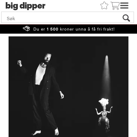
big
Du er
1 500
kroner unna å få fri frakt!