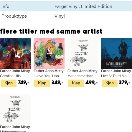
denne, denne skal vi høre mye på. Classy.
Info
Farget vinyl
Limited Edition
Produkttype
Vinyl
flere titler med samme artist
Father John Misty
Father John Misty
Father John Misty
Father John Misty
Greatish Hits - LTD (2LP)
I Love You, Honeybear:10th… - LTD (LP)
Mahashmashana (2LP)
Live At Third Man Records (LP)
Kjøp
Kjøp
Kjøp
Kjøp
749,-
349,-
499,-
379,-
Father John Misty
Mahashmashana (CD)