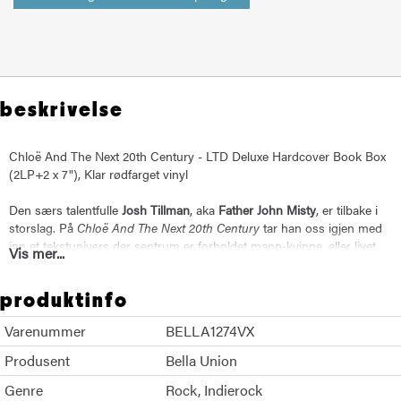
beskrivelse
Chloë And The Next 20th Century - LTD Deluxe Hardcover Book Box
(2LP+2 x 7"), Klar rødfarget vinyl
Den særs talentfulle
Josh Tillman
, aka
Father John Misty
, er tilbake i
storslag. På
Chloë And The Next 20th Century
tar han oss igjen med
inn et tekstunivers der sentrum er forholdet mann-kvinne, eller livet
Vis mer...
generelt, sett gjennom
Tillman
s til dels «nedpå», dekadente syn på
livet, og sågar humor. Musikalsk er rammeverket skrudd sammen av
produktinfo
storband, jazz, og filmmusikk fra en svunnen tid, samt tydelige hint av
en Randy Newman eller en Harry Nilsson (som jo ikke var fremmede
Varenummer
BELLA1274VX
for nevnte genre selv). Apropos dekadense og svunnen tid, så hviler
det et slør av dette hollywoodske som kollega Lana Del Rey så
Produsent
Bella Union
effektivt har brukt, over
Chloë…
Plata minner nok også mer om
I Love
Genre
You, Honeybear
enn de to foregående, noe som vi tror vil gjøre at
Rock
Indierock