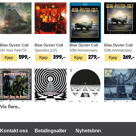
Blue Öyster Cult
Blue Öyster Cult
Blue Öyster Cult
Blue Öyster Cult
On Your Feet Or On Your… - LTD (2LP)
Spectres (LP)
50th Anniversary Live - Third Night (BD)
50th Anniversary Live - Third… (2CD+DVD)
Kjøp
Kjøp
Kjøp
Kjøp
599,-
399,-
279,-
269,-
Blue Öyster Cult
Blue Öyster Cult
Blue Öyster Cult
Blue Öyster Cult
Vis flere...
Don't Fear The Reaper: The… - LTD (2LP)
Tyranny And Mutation (LP)
Blue Öyster Cult (LP)
Extraterrestial Live (CD)
Kjøp
Kjøp
Kjøp
Kjøp
569,-
399,-
399,-
189,-
Kontakt oss
Betalingsalternativer
Nyhetsbrev