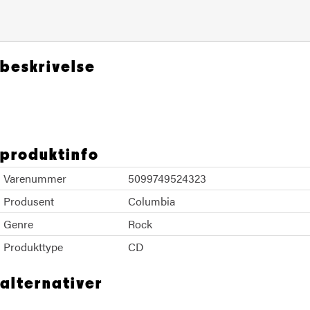
beskrivelse
Blue Oyster Cult
produktinfo
Varenummer
5099749524323
Produsent
Columbia
Genre
Rock
Produkttype
CD
alternativer