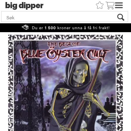
big
Du er
1 500
kroner unna å få fri frakt!