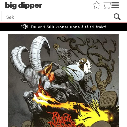
big
Du er
1 500
kroner unna å få fri frakt!