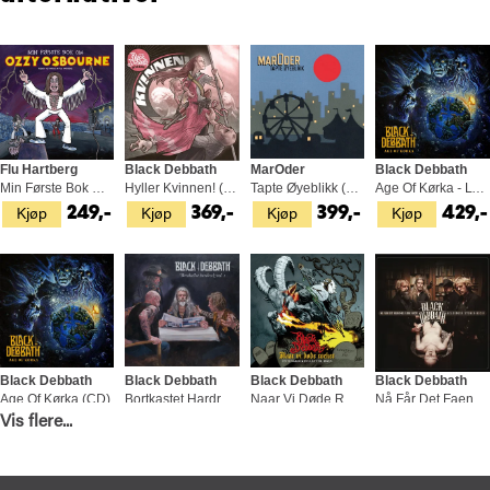
Flu Hartberg
Black Debbath
MarOder
Black Debbath
Min Første Bok Om Ozzy Osbourne (BOK)
Hyller Kvinnen! (LP)
Tapte Øyeblikk (LP)
Age Of Kørka - LTD (LP)
Kjøp
Kjøp
Kjøp
Kjøp
249,-
369,-
399,-
429,-
Black Debbath
Black Debbath
Black Debbath
Black Debbath
Age Of Kørka (CD)
Bortkastet Hardrock Vol 1 (LP)
Naar Vi Døde Rocker (LP)
Nå Får Det Faen Meg Være Rock! (LP)
Vis flere...
Kjøp
Kjøp
Kjøp
Kjøp
229,-
369,-
299,-
369,-