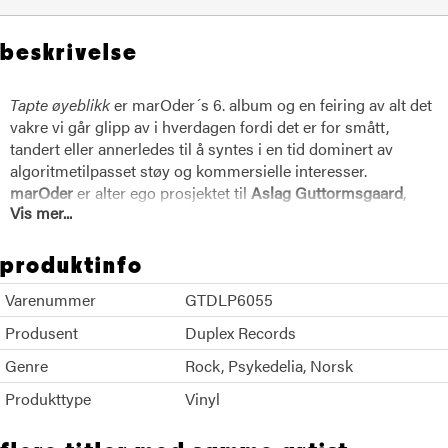
beskrivelse
Tapte øyeblikk
er marOder´s 6. album og en feiring av alt det
vakre vi går glipp av i hverdagen fordi det er for smått,
tandert eller annerledes til å syntes i en tid dominert av
algoritmetilpasset støy og kommersielle interesser.
marOder
er alter ego prosjektet til
Aslag Guttormsgaard
,
Vis mer...
også kjent fra bla.
Black Debbath
,
Hurra Torpedo
,
Bare Egil
og Aslags ulike barneshow og div. andre prosjekter fra
Duplex Records
. I marOder skriver Aslag alt av låter, spiller
produktinfo
inn, mixer, produserer og klipper coverdesign i farget papir.
Varenummer
GTDLP6055
Denne gangen har han også trykket coveret til albumet selv i
silketrykk.
Produsent
Duplex Records
Faste medlemmer i bandet er de habile rock-veteranene
Atle
Genre
Rock
Psykedelia
Norsk
Hassel
på orgel og synter og
Gunnar Berg- Nilsen
på
trommer og klokkespill.
Produkttype
Vinyl