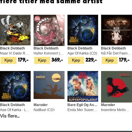
flere titler med samme artist
Black Debbath
Black Debbath
Black Debbath
Black Debbath
Naar Vi Døde Rocker (CD)
Hyller Kvinnen! (LP)
Age Of Kørka (CD)
Nå Får Det Faen Meg Være Rock! (CD)
Kjøp
Kjøp
Kjøp
Kjøp
179,-
369,-
229,-
179,-
Black Debbath
Maroder
Bare Egil Og Aslag
Maroder
Age Of Kørka - LTD (LP)
Nattfugl (CD)
Enda Mer Superpopulære! (LP)
Ingenting Mellom (LP)
Vis flere...
Kjøp
Kjøp
Kjøp
Kjøp
429,-
179,-
299,-
269,-