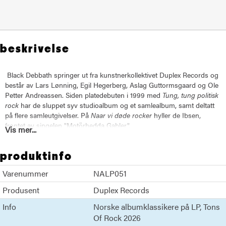
beskrivelse
Black Debbath springer ut fra kunstnerkollektivet Duplex Records og
består av Lars Lønning, Egil Hegerberg, Aslag Guttormsgaard og Ole
Petter Andreassen. Siden platedebuten i 1999 med
Tung, tung politisk
rock
har de sluppet syv studioalbum og et samlealbum, samt deltatt
på flere samleutgivelser. På
Naar vi døde rocker
hyller de Ibsen,
frontet av singelen "Motörhedda Gabler".
Vis mer...
LP1: 140 g, svart vinyl, 3 mm rygg, standard cover med/uten print på
produktinfo
innepose
Varenummer
NALP051
Klikk her for mer info om prosjektet Norske Albumklassikere på LP
Produsent
Duplex Records
Meld deg inn i prosjektets Facebook-gruppe her for oppdateringer.
Info
Norske albumklassikere på LP
Tons
Of Rock 2026