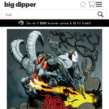
big
Du er
1 500
kroner unna å få fri frakt!