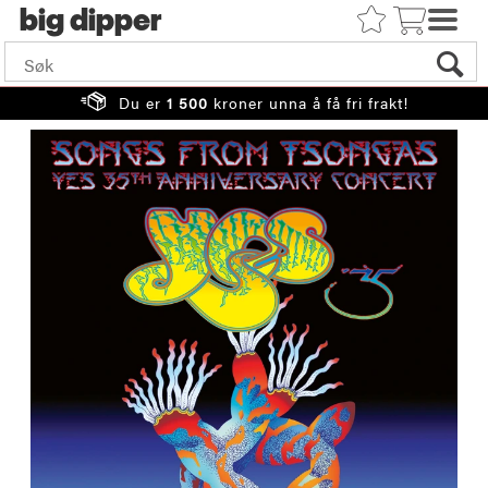
big
Du er
1 500
kroner unna å få fri frakt!