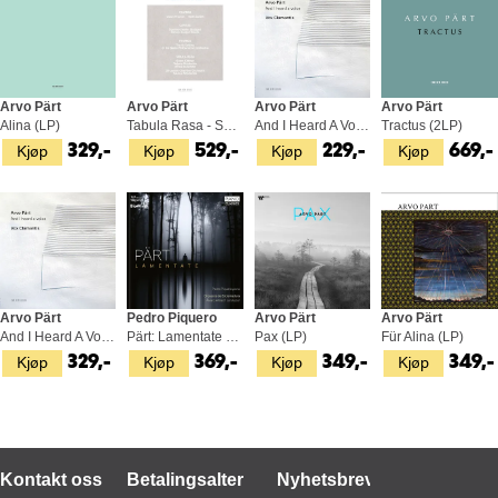
Arvo Pärt
Arvo Pärt
Arvo Pärt
Arvo Pärt
Alina (LP)
Tabula Rasa - Special Edition (LP)
And I Heard A Voice (CD)
Tractus (2LP)
Kjøp
Kjøp
Kjøp
Kjøp
329,-
529,-
229,-
669,-
Arvo Pärt
Pedro Piquero
Arvo Pärt
Arvo Pärt
And I Heard A Voice (LP)
Pärt: Lamentate (LP)
Pax (LP)
Für Alina (LP)
Kjøp
Kjøp
Kjøp
Kjøp
329,-
369,-
349,-
349,-
Kontakt oss
Betalingsalternativer
Nyhetsbrev