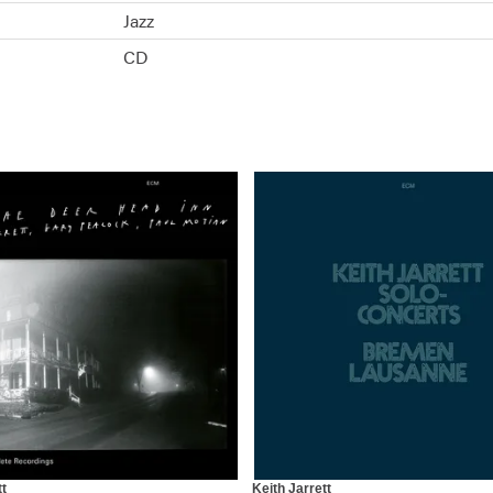
Jazz
CD
tt
Keith Jarrett