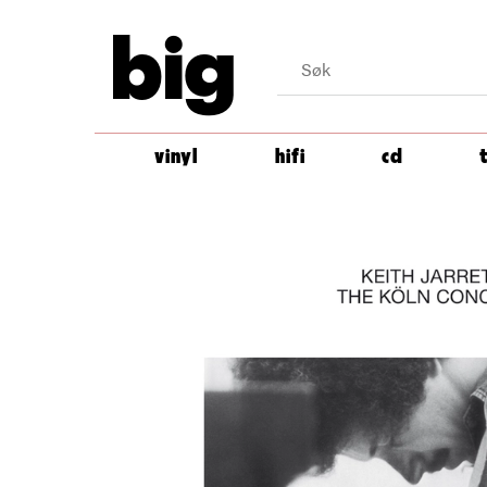
big
vinyl
hifi
cd