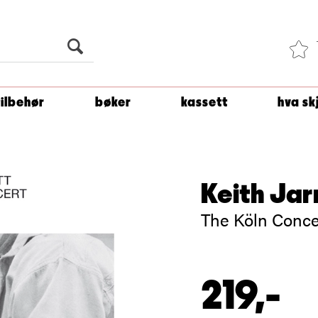
Du er
1 500
kroner unna å få fri frakt!
tilbehør
bøker
kassett
hva sk
Keith Jar
The Köln Conce
219,-