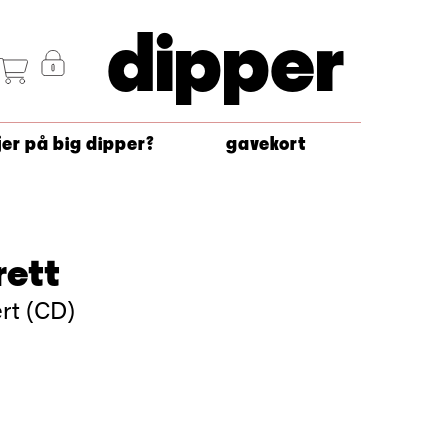
dipper
jer på big dipper?
gavekort
rett
rt (CD)