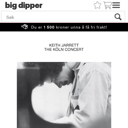
big
Du er
1 500
kroner unna å få fri frakt!