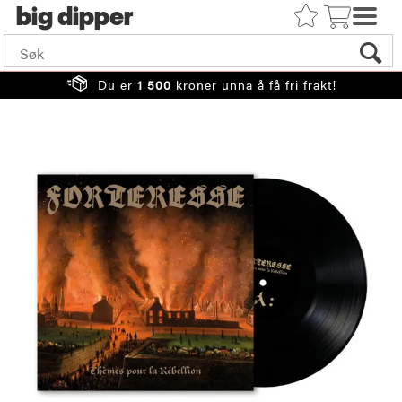
big
Du er
1 500
kroner unna å få fri frakt!