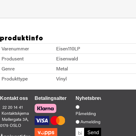
produktinfo
Varenummer
Eisen110LP
Produsent
Eisenwald
Genre
Metal
Produkttype
Vinyl
Kontakt oss
Betalingsalternativer
Nyhetsbrev
22 20 14 41
Kontaktskjema
Påmelding
Møllergata 3A,
Avmelding
0179 OSLO