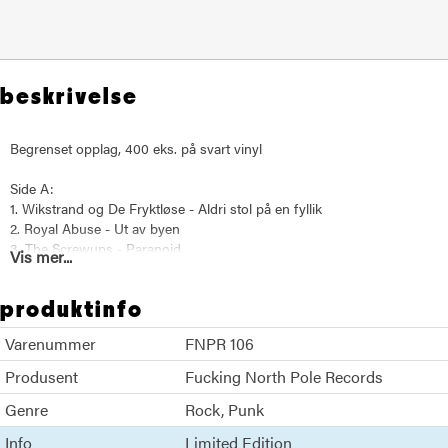
beskrivelse
Begrenset opplag, 400 eks. på svart vinyl
Side A:
1. Wikstrand og De Fryktløse - Aldri stol på en fyllik
2. Royal Abuse - Ut av byen
3. The Screwups - Paranoid
Vis mer...
4. GOPE - (Da har du) Driti deg ut igjen
5. Exploding Head Syndrome - Sitte
produktinfo
6. Deciböllene - Hvis jeg var deg
7. Døden 505 - Æ e go
Varenummer
FNPR 106
8. Hayeminol - Et hundeliv
Produsent
Fucking North Pole Records
Side B:
Genre
1. Småkryp - Selskapssjuk
Rock
Punk
2. Dead Dispute - Nederlag
Info
Limited Edition