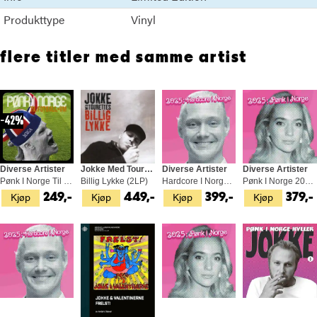
3. Ingen Naade - Narkoman
4. Lübben Düe - Oldiser
Produkttype
Vinyl
5. The Pink Eye And Grave Danger - En skabbete hund krysser sine
spor
flere titler med samme artist
6. Deepthroat Diaré - Lei av deg
7. Petroleum - Action
42%
Diverse Artister
Jokke Med Tourettes
Diverse Artister
Diverse Artister
Pønk I Norge Til Fotball-VM - LTD (LP)
Billig Lykke (2LP)
Hardcore I Norge 2025 - LTD (LP)
Pønk I Norge 2025 - LTD (LP)
Kjøp
Kjøp
Kjøp
Kjøp
249,-
449,-
399,-
379,-