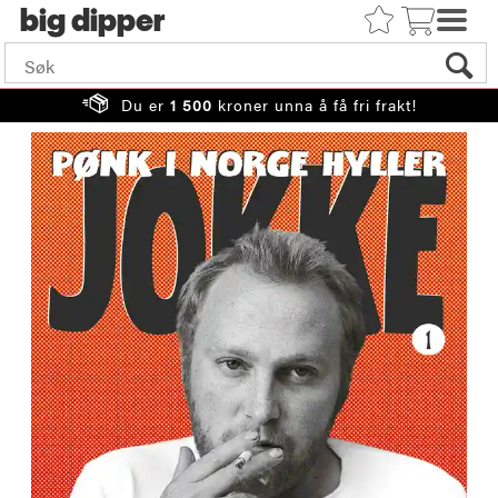
big
Du er
1 500
kroner unna å få fri frakt!