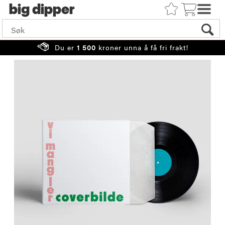
big
Du er
1 500
kroner unna å få fri frakt!