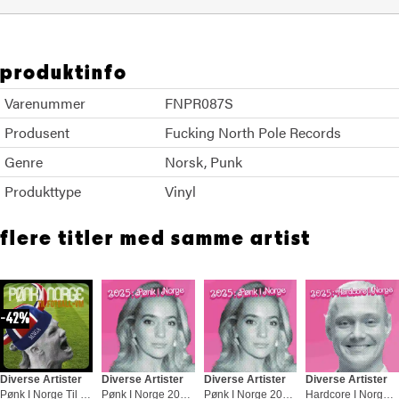
produktinfo
Varenummer
FNPR087S
Produsent
Fucking North Pole Records
Genre
Norsk
Punk
Produkttype
Vinyl
flere titler med samme artist
42%
Diverse Artister
Diverse Artister
Diverse Artister
Diverse Artister
Pønk I Norge Til Fotball-VM - LTD (LP)
Pønk I Norge 2025 (LP)
Pønk I Norge 2025 - LTD (LP)
Hardcore I Norge 2025 (LP)