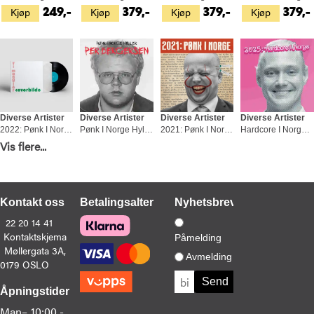
Kjøp
Kjøp
Kjøp
Kjøp
249,-
379,-
379,-
379,-
Diverse Artister
Diverse Artister
Diverse Artister
Diverse Artister
2022: Pønk I Norge (LP)
Pønk I Norge Hyller Per Bergersen (LP)
2021: Pønk I Norge - LTD RØD (LP)
Hardcore I Norge 2025 - LTD (LP)
Kjøp
Kjøp
Kjøp
Kjøp
Vis flere...
349,-
429,-
329,-
399,-
Kontakt oss
Betalingsalternativer
Nyhetsbrev
22 20 14 41
Kontaktskjema
Påmelding
Møllergata 3A,
Diverse Artister
Diverse Artister
Diverse Artister
Avmelding
0179 OSLO
Mere Julepønk I Norge (LP)
2024: Pønk I Norge - LTD (LP)
Julepønk I Norge (LP)
Kjøp
Kjøp
Kjøp
379,-
379,-
379,-
Åpningstider
Man–
10:00 -