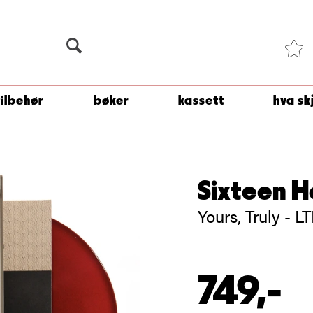
Du er
1 500
kroner unna å få fri frakt!
tilbehør
bøker
kassett
hva sk
Sixteen 
Yours, Truly - L
749,-