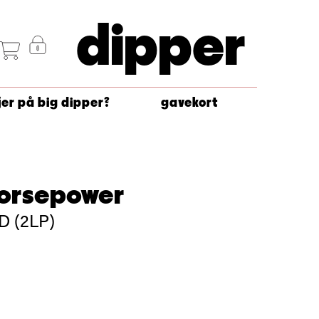
dipper
jer på big dipper?
gavekort
Horsepower
TD (2LP)