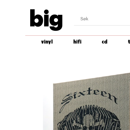
big
vinyl
hifi
cd