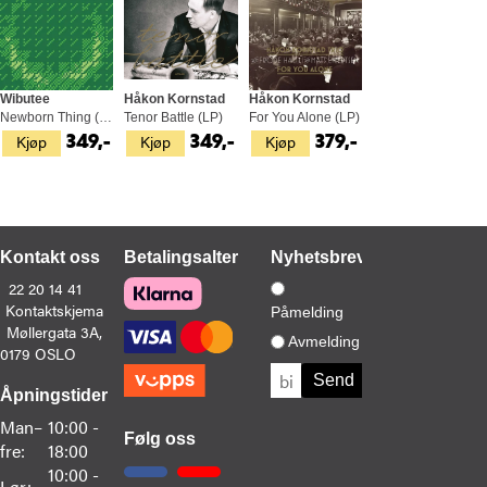
Wibutee
Håkon Kornstad
Håkon Kornstad
Newborn Thing (LP)
Tenor Battle (LP)
For You Alone (LP)
Kjøp
Kjøp
Kjøp
349,-
349,-
379,-
Kontakt oss
Betalingsalternativer
Nyhetsbrev
22 20 14 41
Kontaktskjema
Påmelding
Møllergata 3A,
Avmelding
0179 OSLO
Åpningstider
Man–
10:00 -
Følg oss
fre:
18:00
10:00 -
Lør: