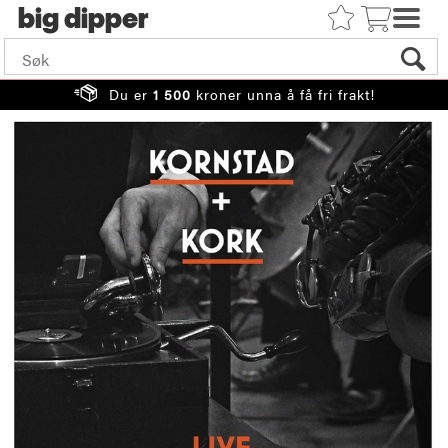
big
Du er
1 500
kroner unna å få fri frakt!