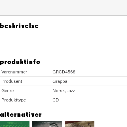
beskrivelse
Hakon Kornstad KORK
produktinfo
Varenummer
GRCD4568
Produsent
Grappa
Genre
Norsk
Jazz
Produkttype
CD
alternativer