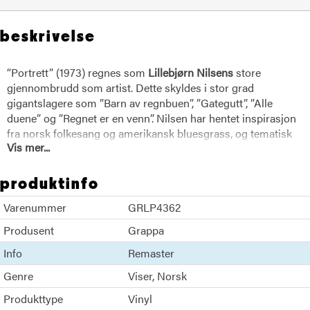
beskrivelse
“Portrett” (1973) regnes som
Lillebjørn Nilsens
store
gjennombrudd som artist. Dette skyldes i stor grad
gigantslagere som ”Barn av regnbuen”, ”Gategutt”, ”Alle
duene” og ”Regnet er en venn”. Nilsen har hentet inspirasjon
fra norsk folkesang og amerikansk bluesgrass, og tematisk
Vis mer...
fremstår platen som en av hans mest politiske.
Lillebjorn Nilsen
produktinfo
Varenummer
GRLP4362
Produsent
Grappa
Info
Remaster
Genre
Viser
Norsk
Produkttype
Vinyl