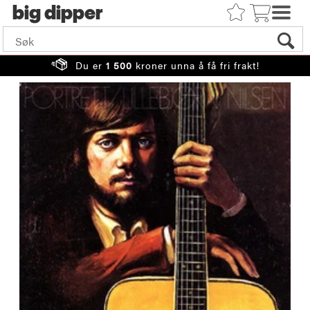
big
Du er
1 500
kroner unna å få fri frakt!