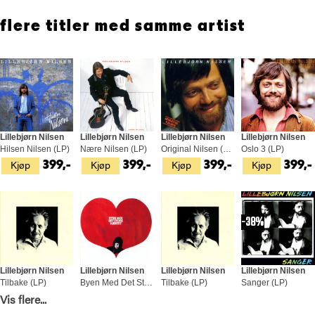
flere titler med samme artist
Lillebjørn Nilsen
Lillebjørn Nilsen
Lillebjørn Nilsen
Lillebjørn Nilsen
Hilsen Nilsen (LP)
Nære Nilsen (LP)
Original Nilsen (LP)
Oslo 3 (LP)
Kjøp
Kjøp
Kjøp
Kjøp
399,-
399,-
399,-
399,-
38%
Lillebjørn Nilsen
Lillebjørn Nilsen
Lillebjørn Nilsen
Lillebjørn Nilsen
Tilbake (LP)
Byen Med Det Store Hjertet (LP)
Tilbake (LP)
Sanger (LP)
Kjøp
Kjøp
Kjøp
Kjøp
Vis flere...
329,-
399,-
399,-
249,-