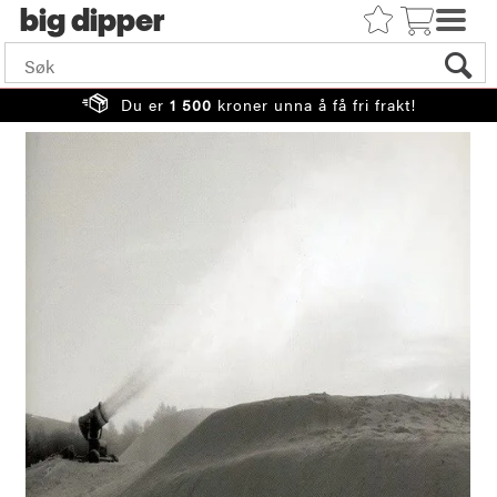
big
Du er
1 500
kroner unna å få fri frakt!