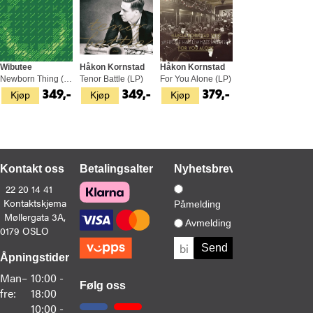
Wibutee
Håkon Kornstad
Håkon Kornstad
Newborn Thing (LP)
Tenor Battle (LP)
For You Alone (LP)
Kjøp
Kjøp
Kjøp
349,-
349,-
379,-
Kontakt oss
Betalingsalternativer
Nyhetsbrev
22 20 14 41
Kontaktskjema
Påmelding
Møllergata 3A,
Avmelding
0179 OSLO
Åpningstider
Man–
10:00 -
Følg oss
fre:
18:00
10:00 -