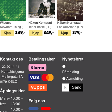
Wibutee
Håkon Kornstad
Håkon Kornstad
Newborn Thing (LP)
Tenor Battle (LP)
For You Alone (LP)
Kjøp
Kjøp
Kjøp
349,-
349,-
379,-
Kontakt oss
Betalingsalternativer
Nyhetsbrev
22 20 14 41
Kontaktskjema
Påmelding
Møllergata 3A,
Avmelding
0179 OSLO
Åpningstider
Man–
10:00 -
Følg oss
fre:
18:00
10:00 -
Lør: