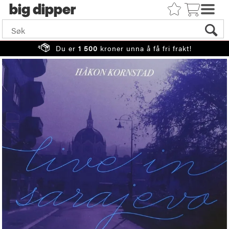
big
Du er
1 500
kroner unna å få fri frakt!