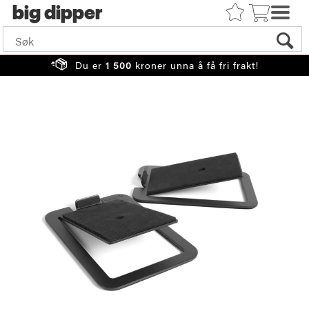
big
Du er
1 500
kroner unna å få fri frakt!