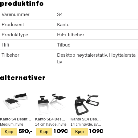
produktinfo
Varenummer
S4
Produsent
Kanto
Produkttype
HiFi-tilbehør
Hifi
Tilbud
Tilbehør
Desktop høyttalerstativ
Høyttalersta
tiv
alternativer
Kanto S4 Desktop Høyttalerstativ
Kanto SE4 Desktop Høyttalerstativ
Kanto SE4 Desktop Høyttalerstativ
Medium, hvite
14 cm høyde, hvite
14 cm høyde, svarte
Kjøp
Kjøp
Kjøp
590,-
1 090,-
1 090,-