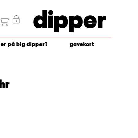
dipper
jer på big dipper?
gavekort
hr