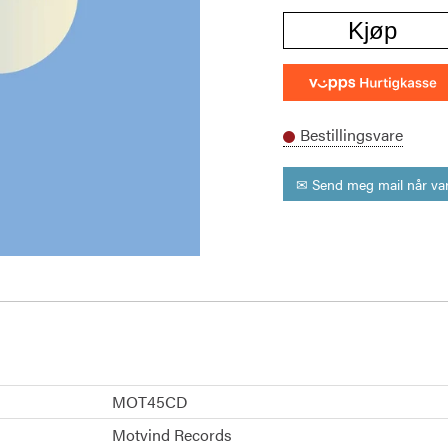
Kjøp
Bestillingsvare
✉ Send meg mail når var
MOT45CD
Motvind Records