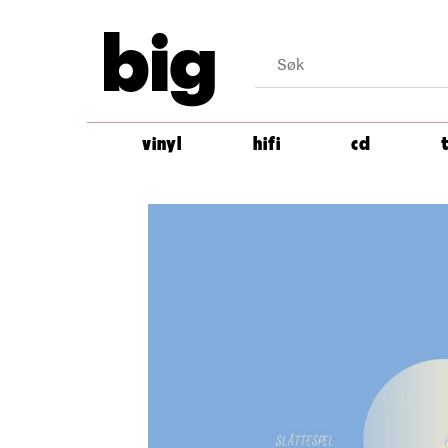
big
vinyl
hifi
cd