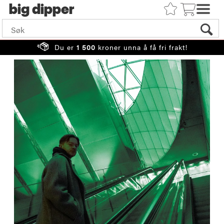
big
Du er
1 500
kroner unna å få fri frakt!