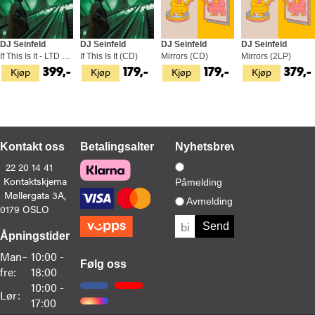
DJ Seinfeld
DJ Seinfeld
DJ Seinfeld
DJ Seinfeld
If This Is It - LTD Klar (LP)
If This Is It (CD)
Mirrors (CD)
Mirrors (2LP)
Kjøp
Kjøp
Kjøp
Kjøp
399,-
179,-
179,-
379,-
Kontakt oss
Betalingsalternativer
Nyhetsbrev
22 20 14 41
Kontaktskjema
Påmelding
Møllergata 3A,
Avmelding
0179 OSLO
Åpningstider
Man–
10:00 -
Følg oss
fre:
18:00
10:00 -
Lør:
17:00