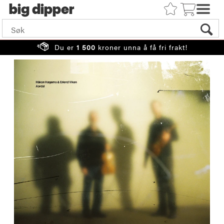
big
Du er
1 500
kroner unna å få fri frakt!