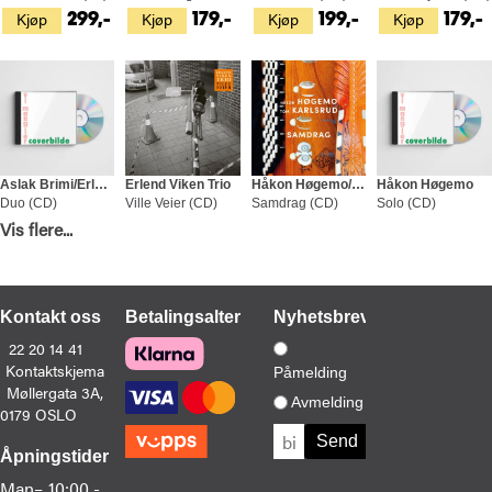
Kjøp
Kjøp
Kjøp
Kjøp
299,-
179,-
199,-
179,-
Aslak Brimi/Erlend Viken
Erlend Viken Trio
Håkon Høgemo/Tom Karlsrud
Håkon Høgemo
Duo (CD)
Ville Veier (CD)
Samdrag (CD)
Solo (CD)
Kjøp
Kjøp
Kjøp
Kjøp
Vis flere...
179,-
199,-
179,-
179,-
Kontakt oss
Betalingsalternativer
Nyhetsbrev
22 20 14 41
Kontaktskjema
Påmelding
Møllergata 3A,
Aslak Brimi/Erlend Viken
Erlend Viken Trio
Erlend Viken
Håkon Høgemo Og Tom Karlsrud
Avmelding
0179 OSLO
Ho Venta På Rock (CD)
Ville Veier
Sastrugi (CD)
Ost Å Brø - Slåttar Frå Sogn (CD)
Kjøp
Kjøp
Kjøp
Kjøp
179,-
399,-
179,-
189,-
Åpningstider
Man–
10:00 -