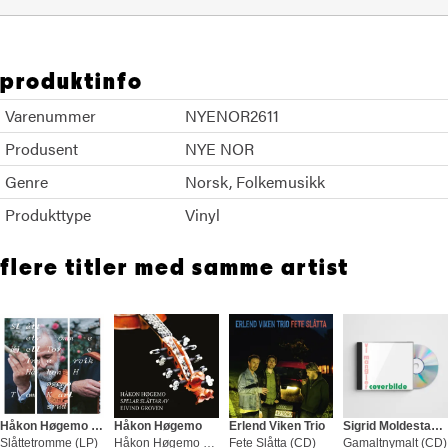
produktinfo
Varenummer
NYENOR2611
Produsent
NYE NOR
Genre
Norsk
Folkemusikk
Produkttype
Vinyl
flere titler med samme artist
Håkon Høgemo & Kjell Tore Innervik
Håkon Høgemo
Erlend Viken Trio
Sigrid Moldestad/Einar Mjølsnes/H.Høgemo
Slåttetromme (LP)
Håkon Høgemo Spelar Slåttar Av… (CD)
Fete Slåtta (CD)
Gamaltnymalt (CD)