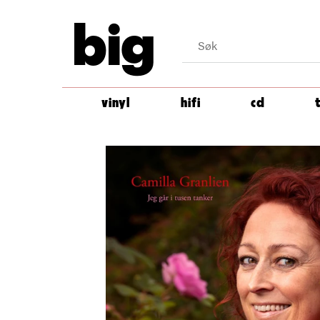
big
vinyl
hifi
cd