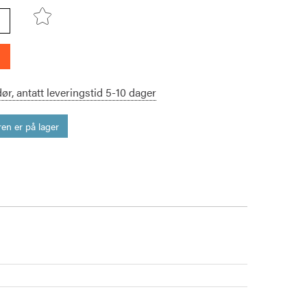
dør,
antatt leveringstid
5-10
dager
en er på lager