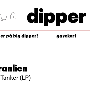
dipper
jer på big dipper?
gavekort
ranlien
 Tanker (LP)