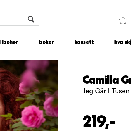
Du er
1 500
kroner unna å få fri frakt!
tilbehør
bøker
kassett
hva sk
Camilla G
Jeg Går I Tusen
219,-