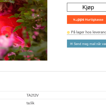
Kjøp
På lager hos leveran
✉ Send meg mail når var
TA212V
ta:lik