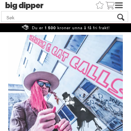
big
Du er
1 500
kroner unna å få fri frakt!