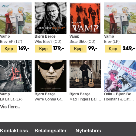
Vamp
Bjørn Berge
Vamp
Vamp
Brev EP (12")
Who Else? (CD)
Siste Stikk (CD)
Brev (LP)
Kjøp
Kjøp
Kjøp
Kjøp
169,-
179,-
99,-
249,-
Vamp
Bjørn Berge
Bjørn Berge
Odin + Bjørn Berge
La La La (LP)
We're Gonna Groove (CD)
Mad Fingers Ball (CD)
Hoohahs & Cat Calls (CD)
Kjøp
Kjøp
Kjøp
Kjøp
Vis flere...
279,-
179,-
99,-
179,-
Kontakt oss
Betalingsalternativer
Nyhetsbrev