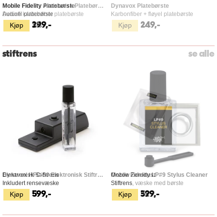
Mobile Fidelity Platebørste
Audiofil platebørste
Kjøp
299,-
stiftrens
se alle
Elektronisk Stiftrens
Onzow Zerodust
Inkludert rensevæske
Stiftrens
Kjøp
Kjøp
599,-
599,-