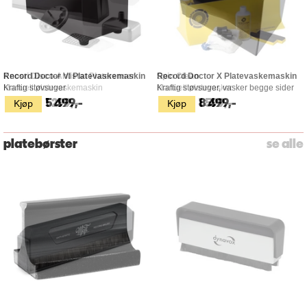
Record Doctor VI Platevaskemaskin
Record Doctor X Platevaskemaskin
Kraftig støvsuger
Kraftig støvsuger, vasker begge sider
Kjøp
Kjøp
5 499,-
8 499,-
platebørster
se alle