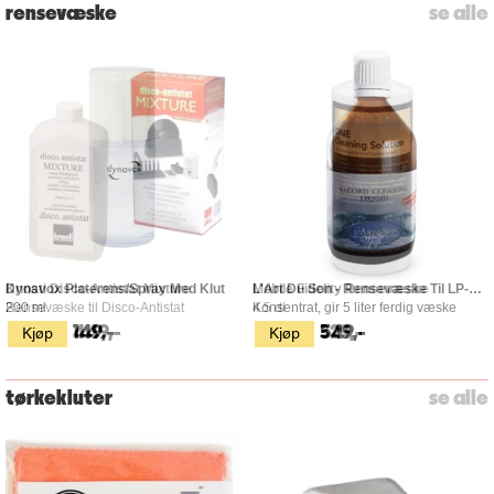
rensevæske
se alle
Knosti Disco-Antistat Mixture
Mobile Fidelity Rensevæske
Rensevæske til Disco-Antistat
4.5 dl
Kjøp
Kjøp
449,-
329,-
tørkekluter
se alle