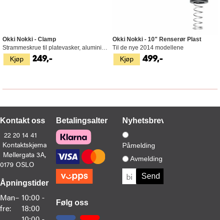
Okki Nokki - Clamp
Okki Nokki - 7" Renserør Plast
Okki Nokki - 10" Renserør Plast
Okki Nokki - Strips Til Renserør
Til de nye 2014 modellene
Strammeskrue til platevasker, aluminium
Til de nye 2014 modellene
Fløyel, 2 stk
Kjøp
Kjøp
Kjøp
Kjøp
249,-
499,-
499,-
199,-
Kontakt oss
Betalingsalternativer
Nyhetsbrev
22 20 14 41
Kontaktskjema
Påmelding
Møllergata 3A,
Avmelding
0179 OSLO
Åpningstider
Man–
10:00 -
Følg oss
fre:
18:00
10:00 -