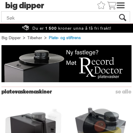
big
Du er
1 500
kroner unna å få fri frakt!
>
>
Big Dipper
Tilbehør
Plate- og stiftrens
platevaskemaskiner
se alle