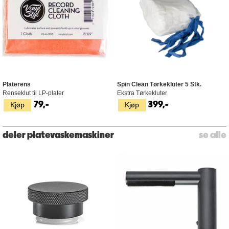
Platerens
Spin Clean Tørkekluter 5 Stk.
Renseklut til LP-plater
Ekstra Tørkekluter
Kjøp
Kjøp
79,-
399,-
deler platevaskemaskiner
se alle