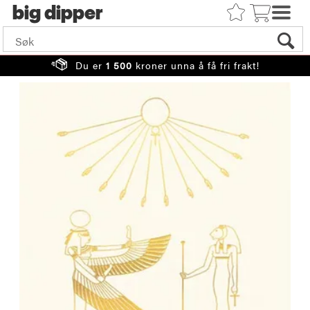
big
Du er
1 500
kroner unna å få fri frakt!