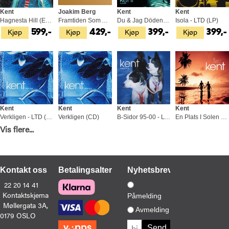
Kent
Joakim Berg
Kent
Kent
Hagnesta Hill (English) - LTD (2LP)
Framtiden Som Aldrig Blev Av (LP)
Du & Jag Döden - LTD (LP)
Isola - LTD (LP)
Kjøp
Kjøp
Kjøp
Kjøp
599,-
429,-
399,-
399,-
Kent
Kent
Kent
Kent
Verkligen - LTD (LP)
Verkligen (CD)
B-Sidor 95-00 - LTD (3LP)
En Plats I Solen - LTD (LP)
Vis flere...
Kjøp
Kjøp
Kjøp
Kjøp
399,-
229,-
799,-
399,-
Kontakt oss
Betalingsalternativer
Nyhetsbrev
22 20 14 41
Kontaktskjema
Påmelding
Møllergata 3A,
Joakim Berg
Kent
Kent
Joakim Berg
Avmelding
0179 OSLO
Framtiden Som Aldrig Blev Av (CD)
Kent - LTD (LP)
Röd - LTD (2LP)
Jag Fortsätter Glömma (CD)
Kjøp
Kjøp
Kjøp
Kjøp
249,-
399,-
579,-
189,-