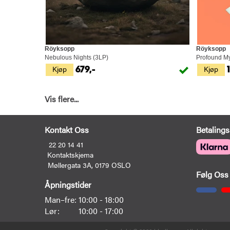
Röyksopp
Röyksopp
Nebulous Nights (3LP)
Profound My
Kjøp
Kjøp
679,-
Vis flere...
Kontakt Oss
Betalings
22 20 14 41
Kontaktskjema
Møllergata 3A, 0179 OSLO
Følg Oss
Åpningstider
Man–fre:
10:00 - 18:00
Lør:
10:00 - 17:00