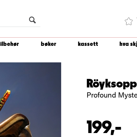
Du er
1 500
kroner unna å få fri frakt!
tilbehør
bøker
kassett
hva sk
Röyksopp
Profound Myster
199,-