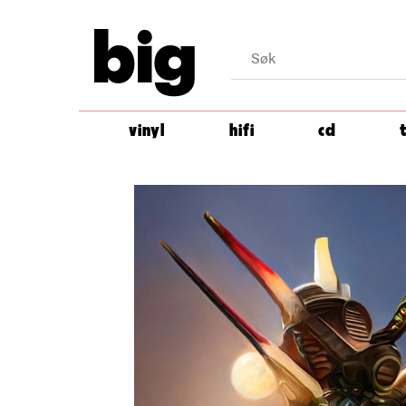
big
vinyl
hifi
cd