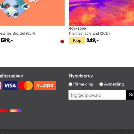
Röyksopp
steries Box Set (6LP)
The Inevitable End (2CD)
Kjøp
1 599,-
249,-
alternativer
Nyhetsbrev
Påmelding
Avmelding