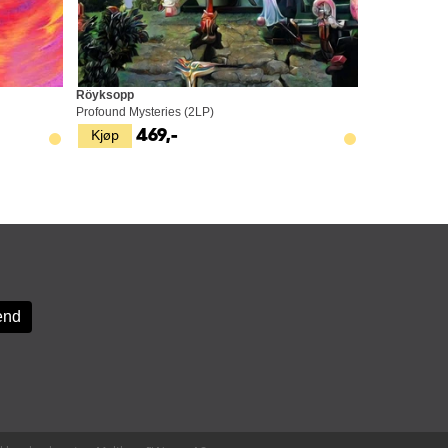
Röyksopp
Profound Mysteries (2LP)
Kjøp
469,-