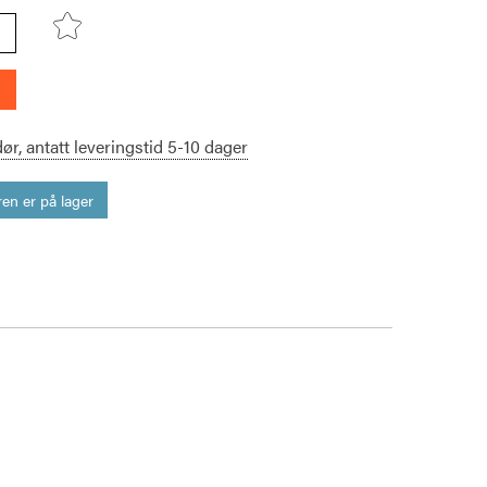
dør,
antatt leveringstid
5-10
dager
en er på lager