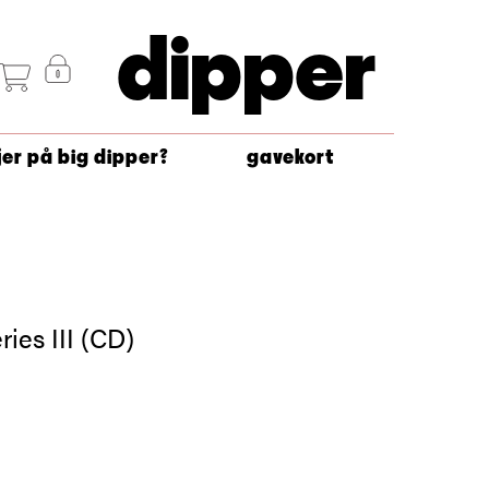
dipper
jer på big dipper?
gavekort
ies III (CD)