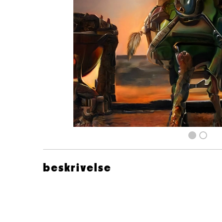
beskrivelse
Royksopp