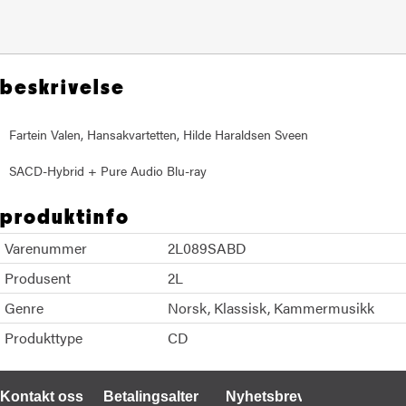
beskrivelse
Fartein Valen, Hansakvartetten, Hilde Haraldsen Sveen
SACD-Hybrid + Pure Audio Blu-ray
produktinfo
Varenummer
2L089SABD
Produsent
2L
Genre
Norsk
Klassisk
Kammermusikk
Produkttype
CD
Kontakt oss
Betalingsalternativer
Nyhetsbrev