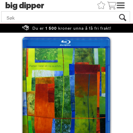
big
Du er
1 500
kroner unna å få fri frakt!