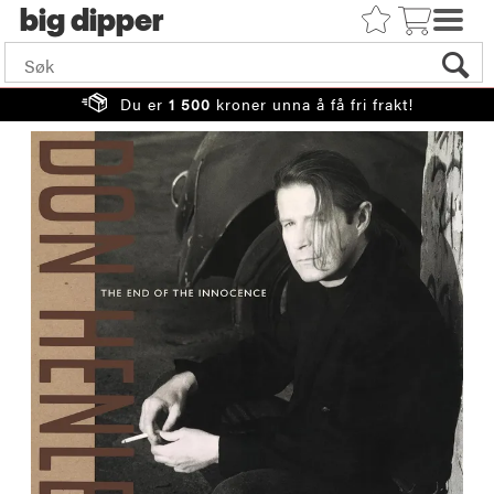
big
Du er
1 500
kroner unna å få fri frakt!