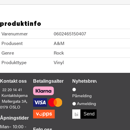
produktinfo
Varenummer
0602465150407
Produsent
A&M
Genre
Rock
Produkttype
Vinyl
Kontakt oss
Betalingsalternativer
Nyhetsbrev
22 20 14 41
Kontaktskjema
Påmelding
Møllergata 3A,
Avmelding
0179 OSLO
Åpningstider
Man–
10:00 -
Følg oss