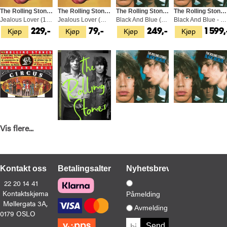
The Rolling Stones
The Rolling Stones
The Rolling Stones
The Rolling Stones
Jealous Lover (10")
Jealous Lover (CDS)
Black And Blue (Steven Wilson…) (CD)
Black And Blue - LTD (4CD+BD-A)
Kjøp
Kjøp
Kjøp
Kjøp
229,-
79,-
249,-
1 599,
Vis flere...
The Rolling Stones
Bob Spitz
The Rolling Stones
The Rolling Stones
The Rolling Stones Rock And Roll… (2CD)
The Rolling Stones (BOK)
Black And Blue: Deluxe… - LTD (2CD)
Black And Blue (Steven Wilson…) (LP)
Kjøp
Kjøp
Kjøp
Kjøp
289,-
499,-
289,-
429,-
Kontakt oss
Betalingsalternativer
Nyhetsbrev
22 20 14 41
Kontaktskjema
Påmelding
Møllergata 3A,
Avmelding
0179 OSLO