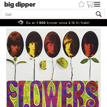
big
Du er
1 500
kroner unna å få fri frakt!