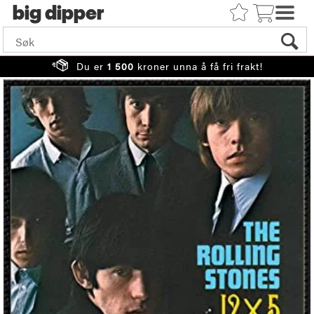
big
Du er
1 500
kroner unna å få fri frakt!