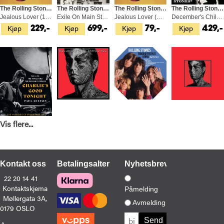
The Rolling Stones
The Rolling Stones
The Rolling Stones
The Rolling Stones
Jealous Lover (10")
Exile On Main St. - Half Speed (2LP)
Jealous Lover (CDS)
December's Children (And…) (LP)
Kjøp
Kjøp
Kjøp
Kjøp
229,-
699,-
79,-
429,-
Vis flere...
Paul Sexton
The Rolling Stones
The Rolling Stones
The Rolling Stones
Charlie's Good Tonight (BOK)
Tattoo You - 40th Anniversary (CD)
Through The Past, Darkly (Big…) (2LP)
Tattoo You - Box Set (4CD+12")
Kjøp
Kjøp
Kjøp
Kjøp
329,-
169,-
549,-
1 949,
Kontakt oss
Betalingsalternativer
Nyhetsbrev
22 20 14 41
Kontaktskjema
Påmelding
Møllergata 3A,
Avmelding
0179 OSLO