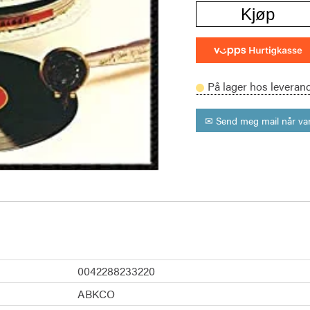
Kjøp
På lager hos leveran
✉ Send meg mail når var
0042288233220
ABKCO