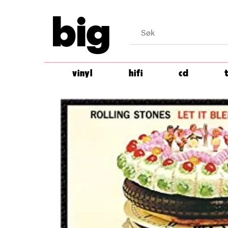
big
vinyl
hifi
cd