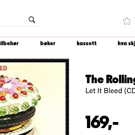
Du er
1 500
kroner unna å få fri frakt!
tilbehør
bøker
kassett
hva sk
The Rolli
Let It Bleed (C
169,-