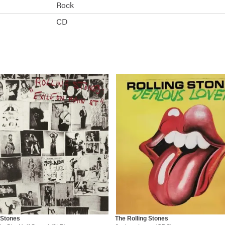
Rock
CD
 Stones
The Rolling Stones