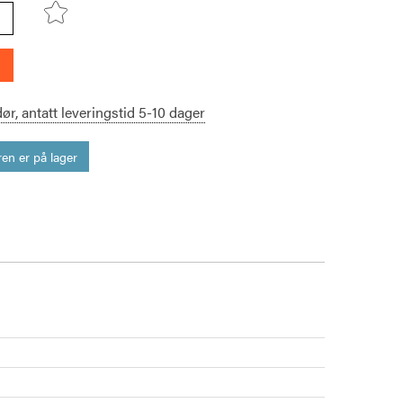
dør,
antatt leveringstid
5-10
dager
en er på lager