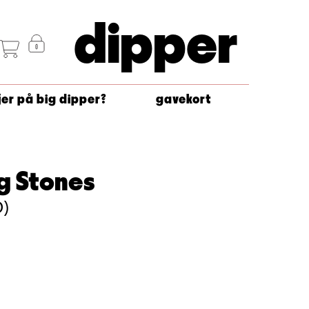
dipper
jer på big dipper?
gavekort
ng Stones
D)