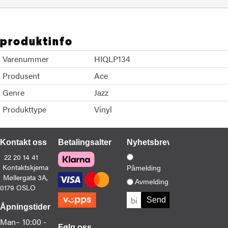
produktinfo
Varenummer
HIQLP134
Produsent
Ace
Genre
Jazz
Produkttype
Vinyl
Kontakt oss
Betalingsalternativer
Nyhetsbrev
22 20 14 41
Kontaktskjema
Påmelding
Møllergata 3A,
Avmelding
0179 OSLO
Åpningstider
Man–
10:00 -
Følg oss