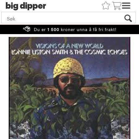
big
Du er
1 500
kroner unna å få fri frakt!