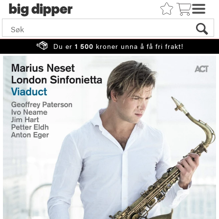
big
Du er
1 500
kroner unna å få fri frakt!