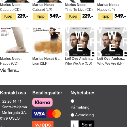
Marius Neset
Marius Neset
Marius Neset
Marius Neset
Cabaret (CD)
Cabaret (LP)
Time To Live (CD)
Happy (LP)
Kjøp
Kjøp
Kjøp
Kjøp
229,-
349,-
229,-
349,-
Marius Neset
Marius Neset & Trondheim Jazz Orchestra
Leif Ove Andsnes & Marius Neset
Leif Ove Andsnes & Marius Neset
Happy (CD)
Lion (2LP)
Who We Are (CD)
Who We Are (LP)
Kjøp
Kjøp
Kjøp
Kjøp
Vis flere...
229,-
449,-
199,-
399,-
Kontakt oss
Betalingsalternativer
Nyhetsbrev
22 20 14 41
Kontaktskjema
Påmelding
Marius Neset
Møllergata 3A,
Pinball (LP)
Avmelding
0179 OSLO
Kjøp
349,-