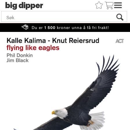
big
Du er
1 500
kroner unna å få fri frakt!