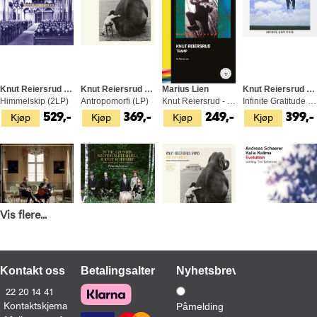
Knut Reiersrud & Iver Kleive
Knut Reiersrud Band
Marius Lien
Knut Reiersrud Band & Trondheimsolistene
Himmelskip (2LP)
Antropomorfi (LP)
Knut Reiersrud - Tramp (BOK)
Infinite Gratitude (LP)
Kjøp
Kjøp
Kjøp
Kjøp
529,-
369,-
249,-
399,-
Vis flere...
Knut Reiersrud & Geir Sundstøl
In The Country
Knut Reiersrud Band
Andreas Schaerer & Kalle Kalima
Purcell, Sannhet, Løgn Og Dårlig… (CD)
Remembrance (CD)
Antropomorfi (CD)
Evolution (LP)
Kjøp
Kjøp
Kjøp
Bestill
189,-
189,-
199,-
349,-
(Slippes 24.09.2026)
Kontakt oss
Betalingsalternativer
Nyhetsbrev
22 20 14 41
Kontaktskjema
Påmelding