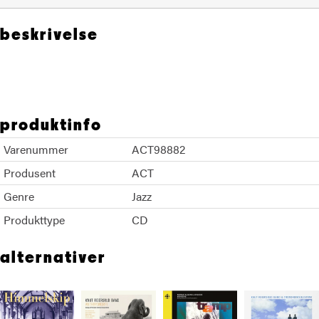
beskrivelse
Kalle Kalima Knut Reiersrud
produktinfo
Varenummer
ACT98882
Produsent
ACT
Genre
Jazz
Produkttype
CD
alternativer