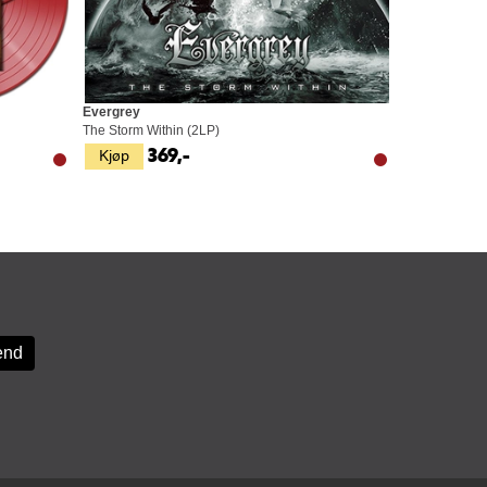
Evergrey
The Storm Within (2LP)
Kjøp
369,-