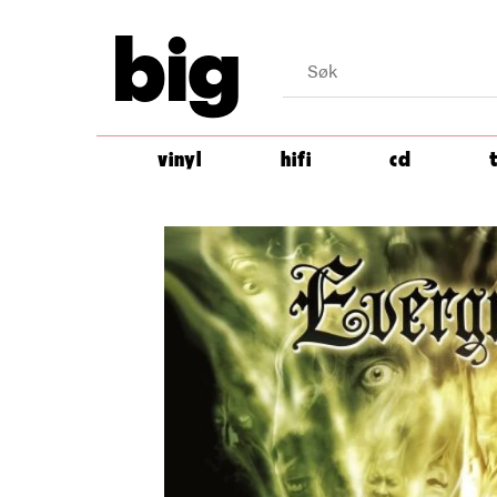
big
vinyl
hifi
cd