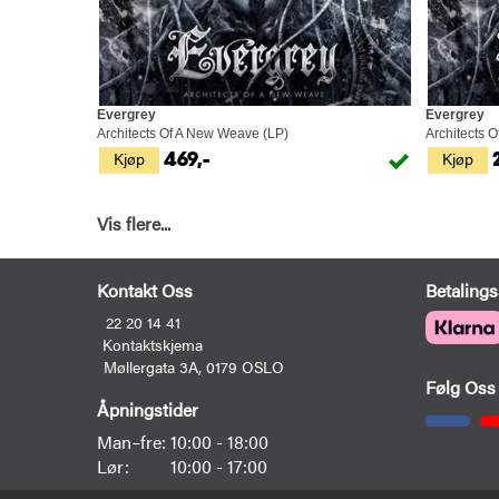
Evergrey
Evergrey
Architects Of A New Weave (LP)
Architects 
Kjøp
Kjøp
469,-
Vis flere...
Kontakt Oss
Betalings
22 20 14 41
Kontaktskjema
Møllergata 3A, 0179 OSLO
Følg Oss
Åpningstider
Man–fre:
10:00 - 18:00
Lør:
10:00 - 17:00