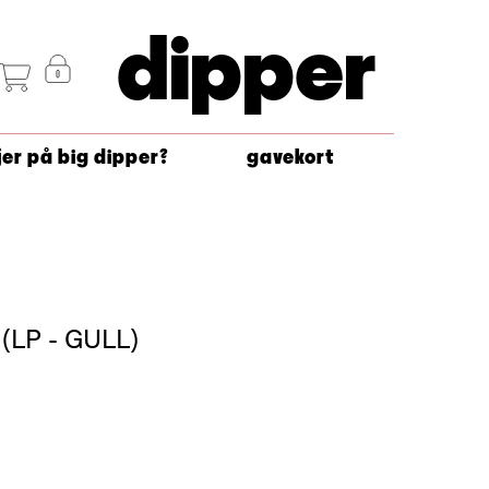
dipper
jer på big dipper?
gavekort
 (LP - GULL)