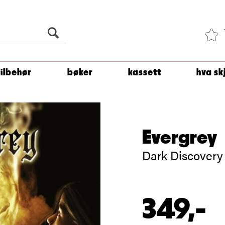
Du er
1 500
kroner unna å få fri frakt!
tilbehør
bøker
kassett
hva sk
Evergrey
Dark Discovery
349,-