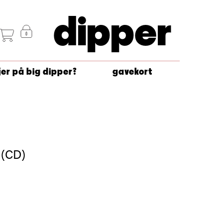
dipper
jer på big dipper?
gavekort
 (CD)