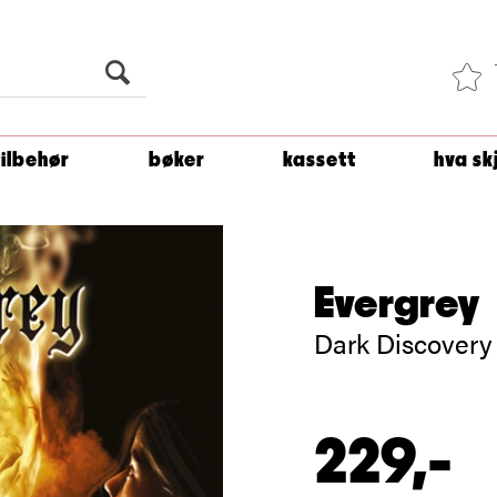
Du er
1 500
kroner unna å få fri frakt!
tilbehør
bøker
kassett
hva sk
Evergrey
Dark Discovery
229,-