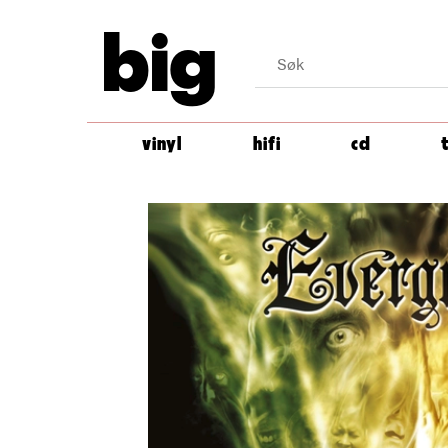
big
vinyl
hifi
cd