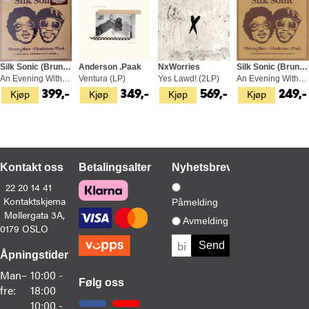
Silk Sonic (Bruno Mars & Anderson .Paak)
Anderson .Paak
NxWorries
Silk Sonic (Bruno Mars & Anderson .Paak)
An Evening With Silk Sonic: Deluxe (LP)
Ventura (LP)
Yes Lawd! (2LP)
An Evening With Silk Sonic (CD)
Kjøp
Kjøp
Kjøp
Kjøp
399,-
349,-
569,-
249,-
Kontakt oss
Betalingsalternativer
Nyhetsbrev
22 20 14 41
Kontaktskjema
Påmelding
Møllergata 3A,
Avmelding
0179 OSLO
Åpningstider
Man–
10:00 -
Følg oss
fre:
18:00
10:00 -