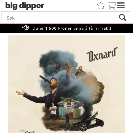
big
Du er
1 500
kroner unna å få fri frakt!