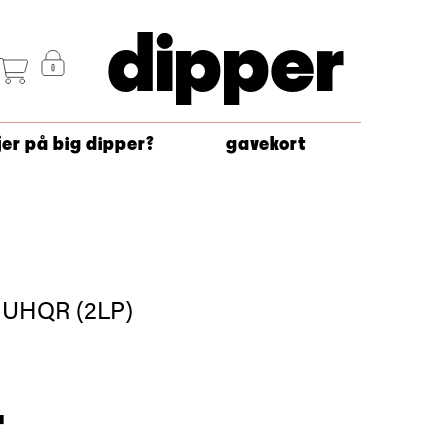
dipper
jer på big dipper?
gavekort
- UHQR (2LP)
-