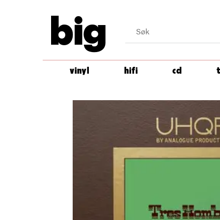
big
vinyl
hifi
cd