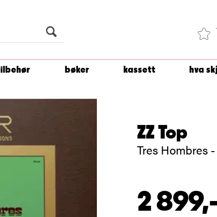
Du er
1 500
kroner unna å få fri frakt!
tilbehør
bøker
kassett
hva sk
ZZ Top
Tres Hombres 
2 899,