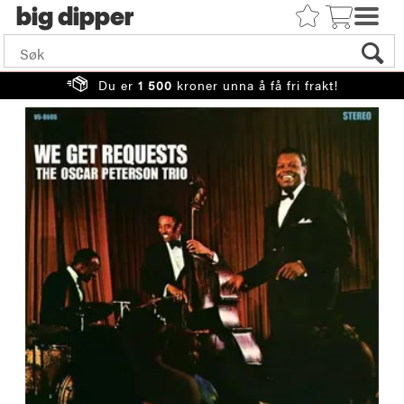
big
Du er
1 500
kroner unna å få fri frakt!