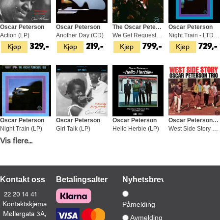
Oscar Peterson
Oscar Peterson
The Oscar Peterson Trio
Oscar Peterson
Action (LP)
Another Day (CD)
We Get Requests - LTD (LP)
Night Train - LTD (LP)
Kjøp
Kjøp
Kjøp
Kjøp
329,-
219,-
799,-
729,-
Oscar Peterson
Oscar Peterson
Oscar Peterson
Oscar Peterson Trio
Night Train (LP)
Girl Talk (LP)
Hello Herbie (LP)
West Side Story (2LP)
Kjøp
Kjøp
Kjøp
Kjøp
Vis flere...
399,-
329,-
349,-
1 199,
Kontakt oss
Betalingsalternativer
Nyhetsbrev
22 20 14 41
Kontaktskjema
Påmelding
Møllergata 3A,
Oscar Peterson
Oscar Peterson
Louis Armstrong & Oscar Peterson
Oscar Peterson
Avmelding