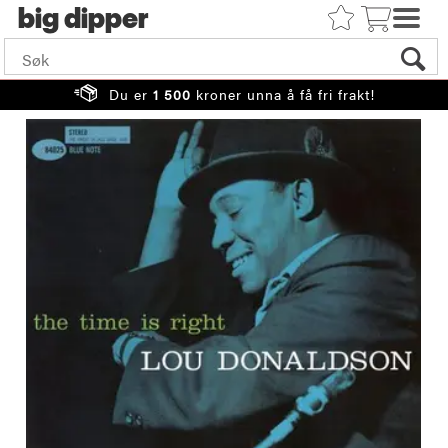
big
Du er
1 500
kroner unna å få fri frakt!