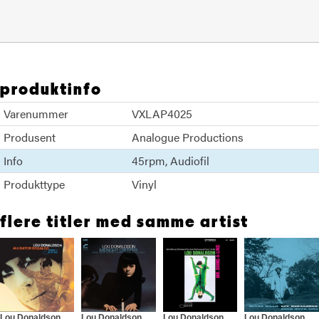
produktinfo
Varenummer
VXLAP4025
Produsent
Analogue Productions
Info
45rpm
Audiofil
Produkttype
Vinyl
flere titler med samme artist
Lou Donaldson
Lou Donaldson
Lou Donaldson
Lou Donaldson