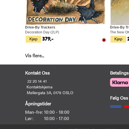
Drive-By Truckers
Drive-By T
Decoration Day (2LP)
The New OK
Kjøp
Kjøp
379,-
Vis flere...
Kontakt Oss
Betalings
22 20 14 41
Kontaktskjema
Møllergata 3A, 0179 OSLO
Følg Oss
Åpningstider
Man–fre:
10:00 - 18:00
Lør:
10:00 - 17:00