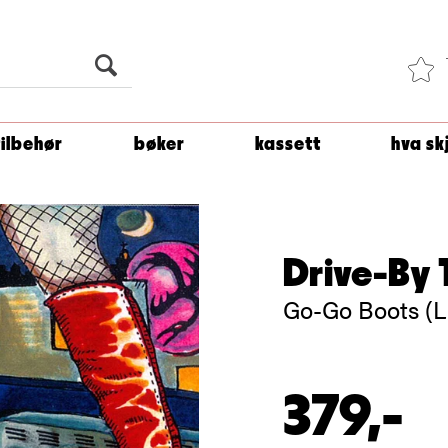
Du er
1 500
kroner unna å få fri frakt!
tilbehør
bøker
kassett
hva sk
Drive-By 
Go-Go Boots (L
379,-