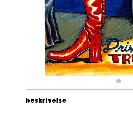
beskrivelse
DriveBy Truckers