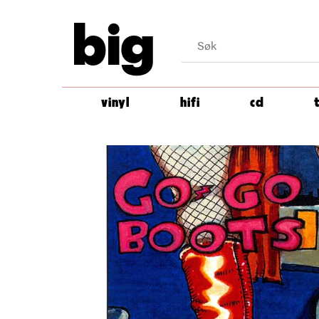
big
vinyl
hifi
cd