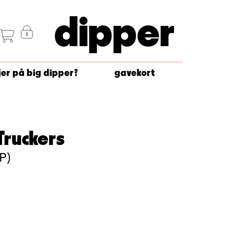
dipper
jer på big dipper?
gavekort
Truckers
P)