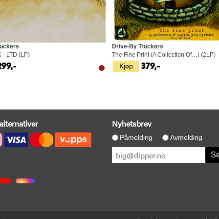
ruckers
Drive-By Truckers
 - LTD (LP)
The Fine Print (A Collection Of…) (2LP)
Kjøp
299,-
379,-
alternativer
Nyhetsbrev
Påmelding
Avmelding