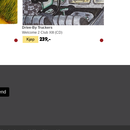
Drive-By Truckers
Welcome 2 Club XIII (CD)
Kjøp
239,-