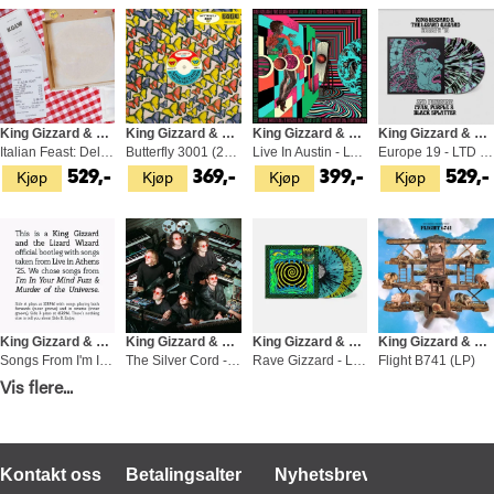
King Gizzard & The Lizard Wizard
King Gizzard & The Lizard Wizard
King Gizzard & The Lizard Wizard
King Gizzard & The Lizard Wizard
Italian Feast: Deluxe Edition (LP+7")
Butterfly 3001 (2LP)
Live In Austin - LTD (3LP)
Europe 19 - LTD (3LP)
Kjøp
Kjøp
Kjøp
Kjøp
529,-
369,-
399,-
529,-
King Gizzard & The Lizard Wizard
King Gizzard & The Lizard Wizard
King Gizzard & The Lizard Wizard
King Gizzard & The Lizard Wizard
Songs From I'm In Your Mind Fuzz… (LP)
The Silver Cord - Extended Mix (2LP)
Rave Gizzard - Live In San… - LTD (3LP)
Flight B741 (LP)
Vis flere...
Kjøp
Kjøp
Kjøp
Kjøp
429,-
779,-
1 149,-
699,-
Kontakt oss
Betalingsalternativer
Nyhetsbrev