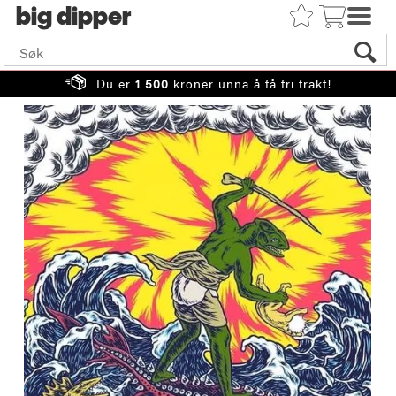
big
Du er
1 500
kroner unna å få fri frakt!