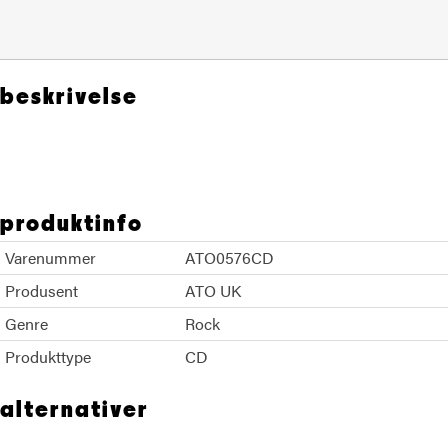
beskrivelse
King Gizzard The Lizard Wizard
produktinfo
Varenummer
ATO0576CD
Produsent
ATO UK
Genre
Rock
Produkttype
CD
alternativer