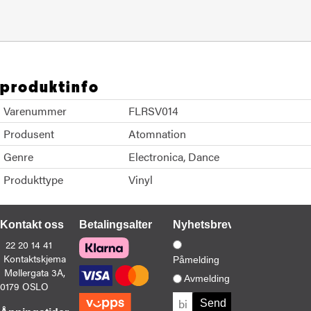
produktinfo
Varenummer
FLRSV014
Produsent
Atomnation
Genre
Electronica
Dance
Produkttype
Vinyl
Kontakt oss
Betalingsalternativer
Nyhetsbrev
22 20 14 41
Kontaktskjema
Påmelding
Møllergata 3A,
Avmelding
0179 OSLO