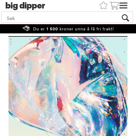
big
Du er
1 500
kroner unna å få fri frakt!