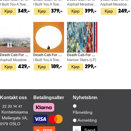
I Built You A Tower (LP)
I Built You A Tower - LTD (LP)
Asphalt Meadows (LP)
Asphalt Meadows (CD)
Kjøp
Kjøp
Kjøp
Kjøp
349,-
379,-
399,-
249,-
Death Cab For Cutie
Death Cab For Cutie
Death Cab For Cutie
Asphalt Meadows - LTD (LP)
I Built You A Tower (CD)
Narrow Stairs (LP)
Kjøp
Kjøp
Kjøp
429,-
189,-
299,-
Kontakt oss
Betalingsalternativer
Nyhetsbrev
22 20 14 41
Kontaktskjema
Påmelding
Møllergata 3A,
Avmelding
0179 OSLO