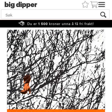
big
Du er
1 500
kroner unna å få fri frakt!