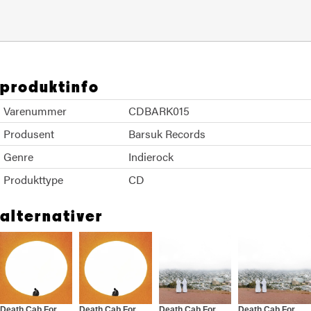
produktinfo
Varenummer
CDBARK015
Produsent
Barsuk Records
Genre
Indierock
Produkttype
CD
alternativer
Death Cab For Cutie
Death Cab For Cutie
Death Cab For Cutie
Death Cab For Cutie