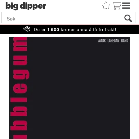
big
Du er
1 500
kroner unna å få fri frakt!