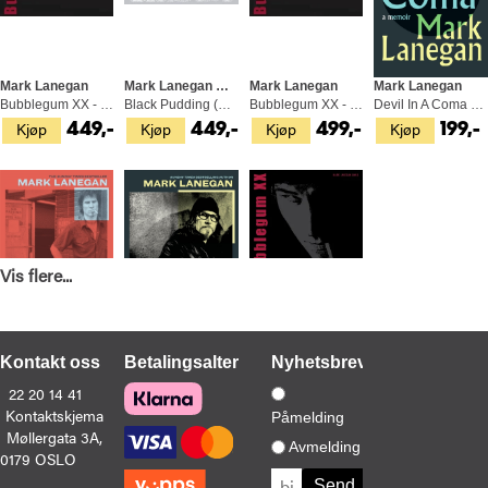
Mark Lanegan
Mark Lanegan & Duke Garwood
Mark Lanegan
Mark Lanegan
Bubblegum XX - 20th Anniversary… (2LP)
Black Pudding (LP)
Bubblegum XX - 20th… - LTD (2LP)
Devil In A Coma (BOK)
Kjøp
Kjøp
Kjøp
Kjøp
449,-
449,-
499,-
199,-
Vis flere...
Mark Lanegan
Mark Lanegan
Mark Lanegan
Kontakt oss
Betalingsalternativer
Nyhetsbrev
Sing Backwards And Weep (BOK)
Devil In A Coma (BOK)
Bubblegum XX - 20th Anniversary… (3CD)
22 20 14 41
Kjøp
Kjøp
Kjøp
199,-
199,-
269,-
Kontaktskjema
Påmelding
Møllergata 3A,
Avmelding
0179 OSLO