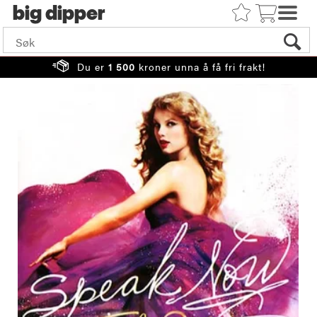
big
Du er
1 500
kroner unna å få fri frakt!