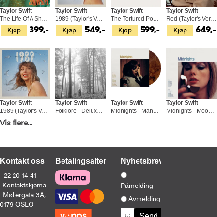
Taylor Swift
Taylor Swift
Taylor Swift
Taylor Swift
The Life Of A Showgirl (LP)
1989 (Taylor's Version) - LTD (2LP)
The Tortured Poets Departement (2LP)
Red (Taylor's Version) (4LP)
Kjøp
Kjøp
Kjøp
Kjøp
399,-
549,-
599,-
649,-
Taylor Swift
Taylor Swift
Taylor Swift
Taylor Swift
1989 (Taylor's Version) - Indie (2LP)
Folklore - Deluxe Edition (2LP)
Midnights - Mahogany Edition (LP)
Midnights - Moonstone Blue Edition (LP)
Kjøp
Kjøp
Kjøp
Kjøp
Vis flere...
549,-
529,-
449,-
449,
Kontakt oss
Betalingsalternativer
Nyhetsbrev
22 20 14 41
Kontaktskjema
Påmelding
Møllergata 3A,
Avmelding
0179 OSLO
Taylor Swift
Taylor Swift
Taylor Swift
Rob Sheffield