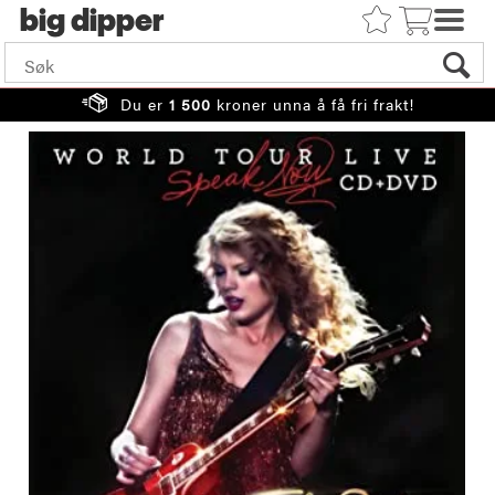
big
Du er
1 500
kroner unna å få fri frakt!