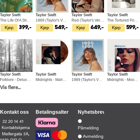
Taylor Swift
Taylor Swift
Taylor Swift
Taylor Swift
The Life Of A Showgirl (LP)
1989 (Taylor's Version) - LTD (2LP)
Red (Taylor's Version) (4LP)
The Tortured Poets Departement (2LP)
Kjøp
Kjøp
Kjøp
Kjøp
399,-
549,-
649,-
599,-
Taylor Swift
Taylor Swift
Taylor Swift
Taylor Swift
Folklore - Deluxe Edition (2LP)
Midnights - Mahogany Edition (LP)
1989 (Taylor's Version) - Indie (2LP)
Midnights - Moonstone Blue Edition (LP)
Kjøp
Kjøp
Kjøp
Kjøp
Vis flere...
529,-
449,-
549,-
449,
Kontakt oss
Betalingsalternativer
Nyhetsbrev
22 20 14 41
Kontaktskjema
Påmelding
Møllergata 3A,
Avmelding
0179 OSLO