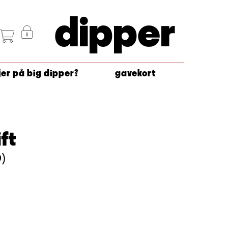
dipper
jer på big dipper?
gavekort
ft
)