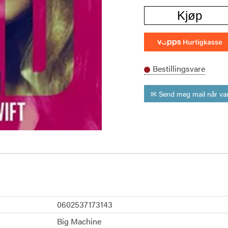
Kjøp
Bestillingsvare
✉ Send meg mail når var
0602537173143
Big Machine