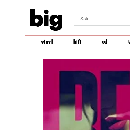
big
vinyl
hifi
cd