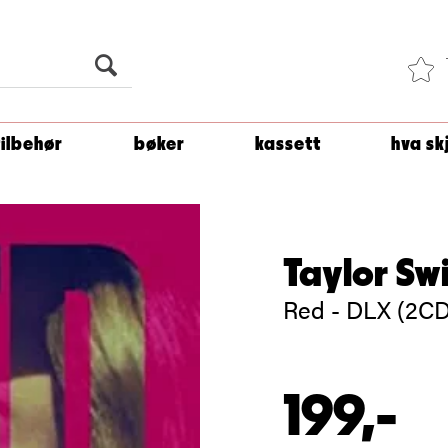
Du er
1 500
kroner unna å få fri frakt!
tilbehør
bøker
kassett
hva sk
Taylor Swi
Red - DLX (2CD
199,-